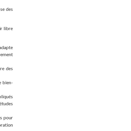
ose des
r libre
 adapte
èrement
dre des
e bien-
pliqués
études
ns pour
oration