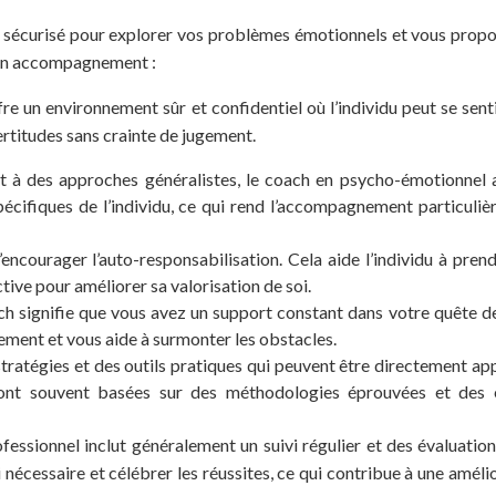
sécurisé pour explorer vos problèmes émotionnels et vous prop
à un accompagnement :
re un environnement sûr et confidentiel où l’individu peut se senti
ertitudes sans crainte de jugement.
t à des approches généralistes, le coach en psycho-émotionnel
écifiques de l’individu, ce qui rend l’accompagnement particuli
encourager l’auto-responsabilisation. Cela aide l’individu à pren
tive pour améliorer sa valorisation de soi.
ch signifie que vous avez un support constant dans votre quête d
ement et vous aide à surmonter les obstacles.
stratégies et des outils pratiques qui peuvent être directement ap
sont souvent basées sur des méthodologies éprouvées et des 
essionnel inclut généralement un suivi régulier et des évaluatio
i nécessaire et célébrer les réussites, ce qui contribue à une améli