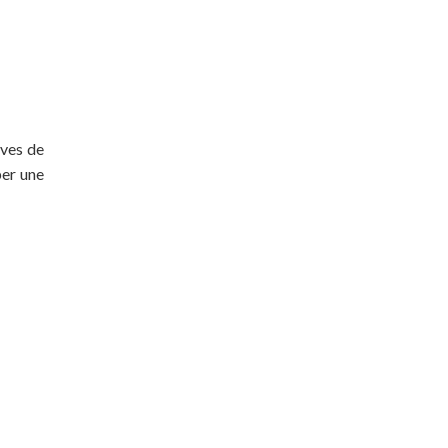
ives de
per une