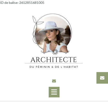
Skip
ID de balise: 2612851681005
to
content